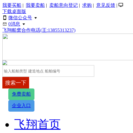
我要买船
|
我要卖船
|
卖船意向登记
|
求购
|
意见反馈
|
󰂙
下载桌面版
微信公众号


0
消息


飞翔船窝合作电话(王:13855313237)
免费卖船
企业入口
飞翔首页