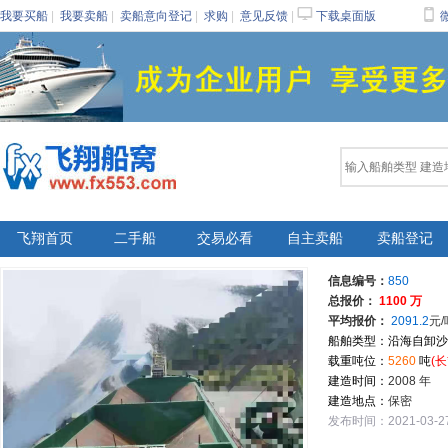
󰂙

我要买船
|
我要卖船
|
卖船意向登记
|
求购
|
意见反馈
|
下载桌面版
飞翔首页
二手船
交易必看
自主卖船
卖船登记
信息编号：
850
总报价：
1100 万
平均报价：
2091.2
元/
船舶类型：沿海自卸沙
载重吨位：
5260
吨
(长
建造时间：
2008 年
建造地点：
保密
发布时间：2021-03-27 