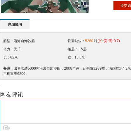
提交购
详细说明
船型：沿海自卸沙船
载重吨位：
5260
吨
(长*宽*高*0.7)
马力：无 车
楼层：1.5层
长：82米
宽：15.8米
备注
：出售实装5000吨沿海自卸沙船，2008年造，证书做3289吨，满载吃水4.3米，
主机重庆6200。
网友评论