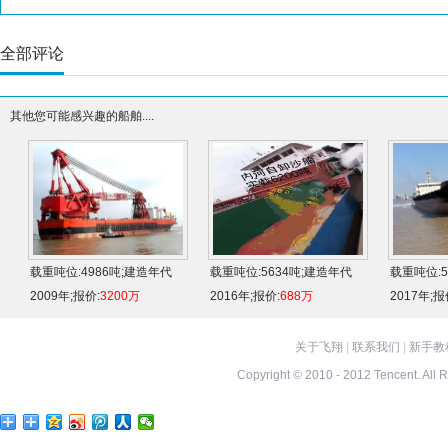
全部评论
其他您可能感兴趣的船舶....
载重吨位:4986吨;建造年代
载重吨位:5634吨;建造年代
载重吨位:5
2009年;报价:
3200万
2016年;报价:
688万
2017年;报
关于飞翔
|
联系我们
|
新手教
Copyright © 2010 - 2012 Tencent. All