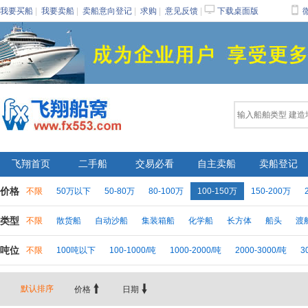
󰂙

我要买船
|
我要卖船
|
卖船意向登记
|
求购
|
意见反馈
|
下载桌面版
飞翔首页
二手船
交易必看
自主卖船
卖船登记
价格
不限
50万以下
50-80万
80-100万
100-150万
150-200万
类型
不限
散货船
自动沙船
集装箱船
化学船
长方体
船头
渡
吨位
不限
100吨以下
100-1000/吨
1000-2000/吨
2000-3000/吨
3


默认排序
价格
日期