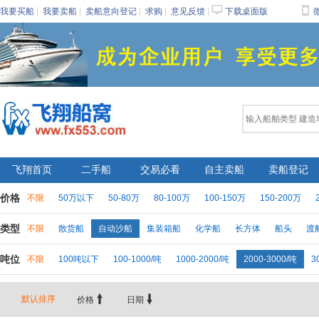
󰂙

我要买船
|
我要卖船
|
卖船意向登记
|
求购
|
意见反馈
|
下载桌面版
飞翔首页
二手船
交易必看
自主卖船
卖船登记
价格
不限
50万以下
50-80万
80-100万
100-150万
150-200万
类型
不限
散货船
自动沙船
集装箱船
化学船
长方体
船头
渡
吨位
不限
100吨以下
100-1000/吨
1000-2000/吨
2000-3000/吨
3


默认排序
价格
日期