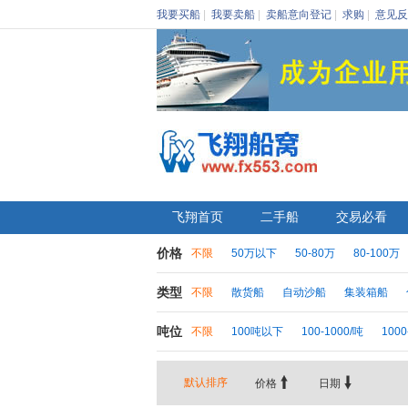
我要买船
|
我要卖船
|
卖船意向登记
|
求购
|
意见反
飞翔首页
二手船
交易必看
价格
不限
50万以下
50-80万
80-100万
类型
不限
散货船
自动沙船
集装箱船
吨位
不限
100吨以下
100-1000/吨
1000


默认排序
价格
日期