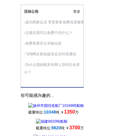
活动公告
更多
·
成为商家会员 享受更多免费优质服务
·
注册后我可以免费干些什么？
·
免费查看买主求购信息
·
飞翔网全新改版老会员补偿通知
·
为什么我的船发布网上后吨位会变
小？
你可能感兴趣的...
1350
10348
载重吨位:
吨 ￥
万
3700
9820
载重吨位:
吨 ￥
万