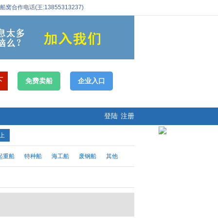
船窝合作电话(王:13855313237)
免费卖船
企业入口
登陆
注册
以上
起重船
特种船
海工船
废钢船
其他