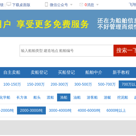
󰂙




飞翔
馈
|
下载桌面版
微信公众号
0
消息
自主卖船
卖船登记
买船登记
船舶中介
新手教程
100-150万
150-200万
200-300万
300-500万
500-700万
700万
化学船
长方体
船头
渡船
渔船
油船
游客船
游艇
挖泥船
-2000/吨
2000-3000/吨
3000-4000/吨
4000-6000/吨
6000吨以上